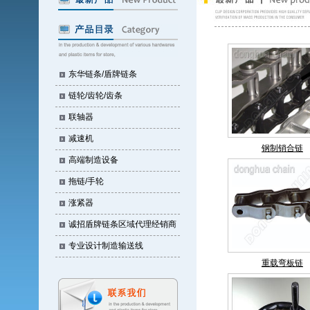
东华链条/盾牌链条
链轮/齿轮/齿条
联轴器
减速机
钢制销合链
高端制造设备
拖链/手轮
涨紧器
诚招盾牌链条区域代理经销商
专业设计制造输送线
重载弯板链