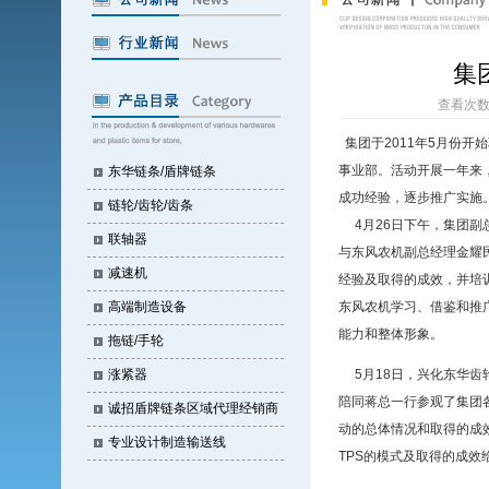
集
查看次数
集团于2011年5月份开
事业部。活动开展一年来
东华链条/盾牌链条
成功经验，逐步推广实施
链轮/齿轮/齿条
4月26日下午，集团副总
联轴器
与东风农机副总经理金耀民
减速机
经验及取得的成效，并培训
高端制造设备
东风农机学习、借鉴和推
能力和整体形象。
拖链/手轮
涨紧器
5月18日，兴化东华齿
陪同蒋总一行参观了集团各
诚招盾牌链条区域代理经销商
动的总体情况和取得的成效
专业设计制造输送线
TPS的模式及取得的成效