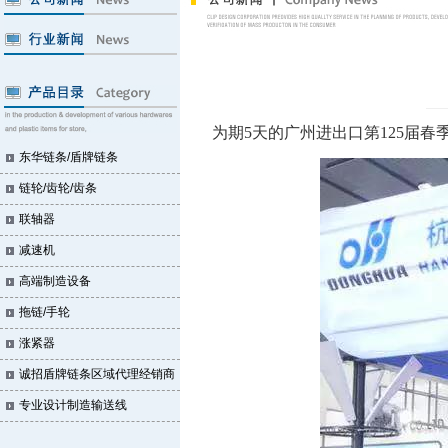
为期
5天的
广州进出口第
1
25
届春
东华链条/盾牌链条
链轮/齿轮/齿条
联轴器
减速机
高端制造设备
拖链/手轮
涨紧器
诚招盾牌链条区域代理经销商
专业设计制造输送线